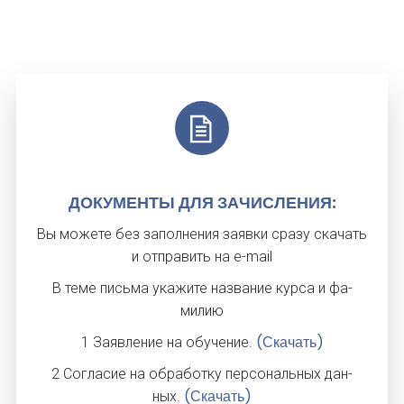
ДО­КУМЕН­ТЫ ДЛЯ ЗА­ЧИС­ЛЕ­НИЯ:
Вы мо­жете без за­пол­не­ния за­яв­ки сра­зу ска­чать
и от­пра­вить на e-mail
В те­ме пись­ма ука­жите наз­ва­ние кур­са и фа­
милию
(Скачать)
1 За­яв­ле­ние на обу­чение.
2 Сог­ла­сие на об­ра­бот­ку пер­со­наль­ных дан­
(Скачать)
ных.