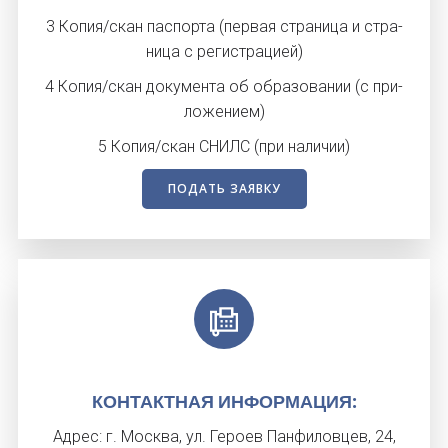
3 Ко­пия/скан пас­порта (пер­вая стра­ница и стра­
ница с ре­гис­тра­ци­ей)
4 Ко­пия/скан до­кумен­та об об­ра­зова­нии (с при­
ложе­ни­ем)
5 Ко­пия/скан СНИЛС (при на­личии)
ПОДАТЬ ЗАЯВКУ
КОН­ТАК­ТНАЯ ИН­ФОРМА­ЦИЯ:
Ад­рес: г. Мос­ква, ул. Ге­ро­ев Пан­фи­лов­цев, 24,