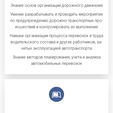
Зна­ние ос­нов ор­га­низа­ции до­рож­но­го дви­жения
Уме­ние раз­ра­баты­вать и про­водить ме­роп­ри­ятия
по пре­дуп­режде­нию до­рож­но-тран­спортных про­
ис­шес­твий и кон­тро­лиро­вать их вы­пол­не­ние
На­выки ор­га­низа­ции про­цес­са пе­рево­зок и тру­да
во­дитель­ско­го сос­та­ва и дру­гих ра­бот­ни­ков, за­
нятых экс­плу­ата­ци­ей ав­тотран­спор­та
Зна­ние ме­тодов пла­ниро­вания, уче­та и ана­лиза
ав­то­мобиль­ных пе­рево­зок