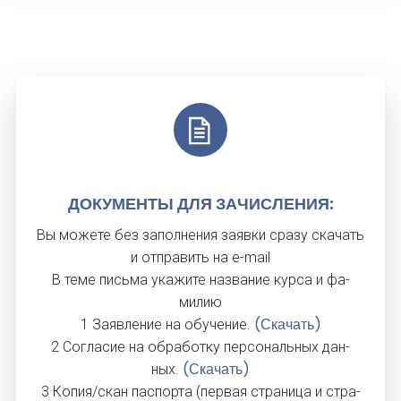
ДО­КУМЕН­ТЫ ДЛЯ ЗА­ЧИС­ЛЕ­НИЯ:
Вы мо­жете без за­пол­не­ния за­яв­ки сра­зу ска­чать
и от­пра­вить на e-mail
В те­ме пись­ма ука­жите наз­ва­ние кур­са и фа­
милию
(Скачать)
1 За­яв­ле­ние на обу­чение.
2 Сог­ла­сие на об­ра­бот­ку пер­со­наль­ных дан­
(Скачать)
ных.
3 Ко­пия/скан пас­порта (пер­вая стра­ница и стра­