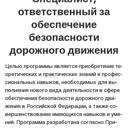
ответственный за
обеспечение
безопасности
дорожного движения
Целью прог­раммы яв­ля­ет­ся при­об­ре­тение те­
оре­тичес­ких и прак­ти­чес­ких зна­ний и про­фес­
си­ональ­ных на­выков, не­об­хо­димых для вы­
пол­не­ния но­вого ви­да де­ятель­нос­ти в сфе­ре
обес­пе­чения бе­зопас­ности до­рож­но­го дви­
жения в Рос­сий­ской Фе­дера­ции, а так­же со­
вер­шенс­тво­вание име­ющих­ся на­выков и уме­
ний. Прог­рамма раз­ра­бота­на сог­ласно При­