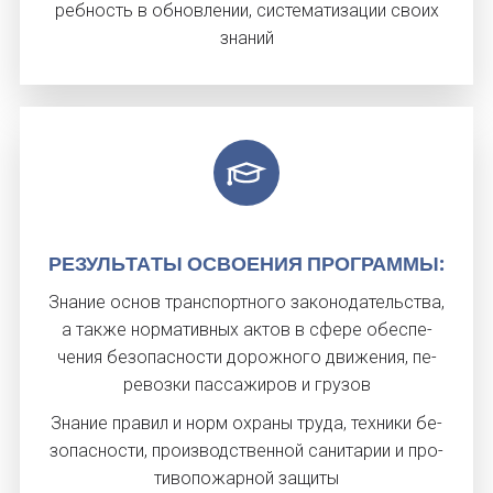
ребность в об­новле­нии, сис­те­мати­зации сво­их
зна­ний
РЕ­ЗУЛЬ­ТА­ТЫ ОС­ВО­ЕНИЯ ПРОГ­РАММЫ:
Зна­ние ос­нов тран­спортно­го за­коно­датель­ства,
а так­же нор­ма­тив­ных ак­тов в сфе­ре обес­пе­
чения бе­зопас­ности до­рож­но­го дви­жения, пе­
ревоз­ки пас­са­жиров и гру­зов
Зна­ние пра­вил и норм ох­ра­ны тру­да, тех­ни­ки бе­
зопас­ности, про­из­водс­твен­ной са­нита­рии и про­
тиво­пожар­ной за­щиты