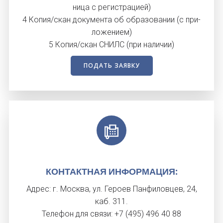
ница с ре­гис­тра­ци­ей)
4 Ко­пия/скан до­кумен­та об об­ра­зова­нии (с при­
ложе­ни­ем)
5 Ко­пия/скан СНИЛС (при на­личии)
ПОДАТЬ ЗАЯВКУ
КОН­ТАК­ТНАЯ ИН­ФОРМА­ЦИЯ:
Ад­рес: г. Мос­ква, ул. Ге­ро­ев Пан­фи­лов­цев, 24,
каб. 311.
Те­лефон для свя­зи: +7 (495) 496 40 88