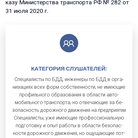
казу Ми­нис­терс­тва тран­спор­та РФ № 282 от
31 и­юля 2020 г.
КА­ТЕГО­РИЯ СЛУ­ШАТЕ­ЛЕЙ:
Спе­ци­алис­ты по БДД, ин­же­неры по БДД в ор­га­
низа­ци­ях всех форм собс­твен­ности, не име­ющие
про­филь­но­го об­ра­зова­ния в об­ласти ав­то­
мобиль­но­го тран­спор­та, но от­ве­ча­ющие за бе­
зопас­ность до­рож­но­го дви­жения на пред­при­ятии
Спе­ци­алис­ты, уже име­ющие про­фес­си­ональ­ную
под­го­тов­ку и опыт ра­боты в об­ласти бе­зопас­
ности до­рож­но­го дви­жения, но ощу­ща­ющие пот­