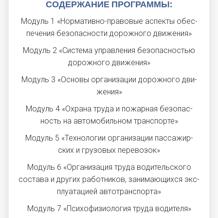
СО­ДЕР­ЖА­НИЕ ПРОГ­РАММЫ:
Мо­дуль 1 «Нор­ма­тив­но-пра­вовые ас­пекты обес­
пе­чения бе­зопас­ности до­рож­но­го дви­жения»
Мо­дуль 2 «Сис­те­ма уп­равле­ния бе­зопас­ностью
до­рож­но­го дви­жения»
Мо­дуль 3 «Основы ор­га­низа­ции до­рож­но­го дви­
жения»
Мо­дуль 4 «Ох­ра­на тру­да и по­жар­ная бе­зопас­
ность на ав­то­мобиль­ном тран­спор­те»
Мо­дуль 5 «Тех­но­логии ор­га­низа­ции пас­са­жир­
ских и гру­зовых пе­рево­зок»
Мо­дуль 6 «Ор­га­низа­ция тру­да во­дитель­ско­го
сос­та­ва и дру­гих ра­бот­ни­ков, за­нима­ющих­ся экс­
плу­ата­ци­ей ав­тотран­спор­та»
Мо­дуль 7 «Пси­хофи­зи­оло­гия тру­да во­дите­ля»