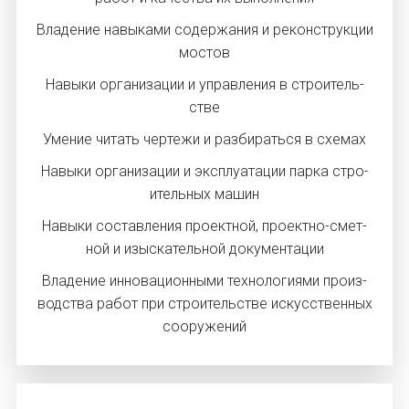
Вла­дение на­выка­ми со­дер­жа­ния и ре­конс­трук­ции
мос­тов
На­выки ор­га­низа­ции и уп­равле­ния в стро­итель­
стве
Уме­ние чи­тать чер­те­жи и раз­би­рать­ся в схе­мах
На­выки ор­га­низа­ции и экс­плу­ата­ции пар­ка стро­
итель­ных ма­шин
На­выки сос­тавле­ния про­ек­тной, про­ек­тно-смет­
ной и изыс­ка­тель­ной до­кумен­та­ции
Вла­дение ин­но­ваци­он­ны­ми тех­но­логи­ями про­из­
водс­тва ра­бот при стро­итель­стве ис­кусс­твен­ных
со­ору­жений