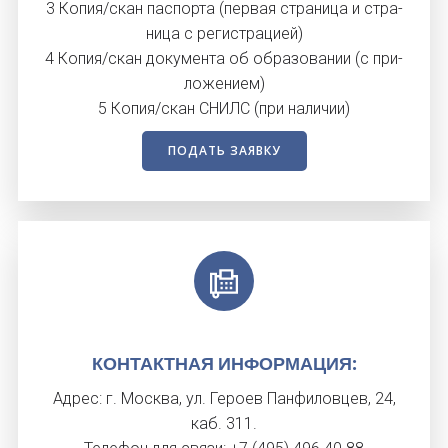
3 Ко­пия/скан пас­порта (пер­вая стра­ница и стра­
ница с ре­гис­тра­ци­ей)
4 Ко­пия/скан до­кумен­та об об­ра­зова­нии (с при­
ложе­ни­ем)
5 Ко­пия/скан СНИЛС (при на­личии)
ПОДАТЬ ЗАЯВКУ
КОН­ТАК­ТНАЯ ИН­ФОРМА­ЦИЯ:
Ад­рес: г. Мос­ква, ул. Ге­ро­ев Пан­фи­лов­цев, 24,
каб. 311.