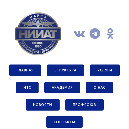
ГЛАВНАЯ
СТРУКТУРА
УСЛУГИ
НТС
АКАДЕМИЯ
О НАС
НОВОСТИ
ПРОФСОЮЗ
КОНТАКТЫ