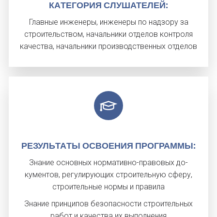
КА­ТЕГО­РИЯ СЛУ­ШАТЕ­ЛЕЙ:
Главные инженеры, инженеры по надзору за
строительством, начальники отделов контроля
качества, начальники производственных отделов
РЕ­ЗУЛЬ­ТА­ТЫ ОС­ВО­ЕНИЯ ПРОГ­РАММЫ:
Зна­ние ос­новных нор­ма­тив­но-пра­вовых до­
кументов, ре­гули­ру­ющих стро­итель­ную сфе­ру,
стро­итель­ные нор­мы и пра­вила
Зна­ние прин­ци­пов бе­зопас­ности стро­итель­ных
ра­бот и ка­чес­тва их вы­пол­не­ния