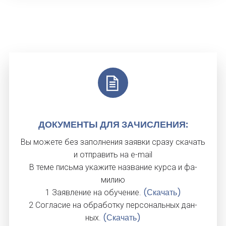
ДО­КУМЕН­ТЫ ДЛЯ ЗА­ЧИС­ЛЕ­НИЯ:
Вы мо­жете без за­пол­не­ния за­яв­ки сра­зу ска­чать
и от­пра­вить на e-mail
В те­ме пись­ма ука­жите наз­ва­ние кур­са и фа­
милию
(Скачать)
1 За­яв­ле­ние на обу­чение.
2 Сог­ла­сие на об­ра­бот­ку пер­со­наль­ных дан­
(Скачать)
ных.