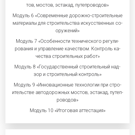
тов, мос­тов, эс­та­кад, пу­теп­ро­водов»
Мо­дуль 6 «Сов­ре­мен­ные до­рож­но-стро­итель­ные
ма­тери­алы для стро­итель­ства ис­кусс­твен­ных со­
ору­жений»
Мо­дуль 7 «Осо­бен­ности тех­ни­чес­ко­го ре­гули­
рова­ния и уп­равле­ние ка­чес­твом. Кон­троль ка­
чес­тва стро­итель­ных ра­бот»
Мо­дуль 8 «Го­сударс­твен­ный стро­итель­ный над­
зор и стро­итель­ный кон­троль»
Мо­дуль 9 «Ин­но­ваци­он­ные тех­но­логии при стро­
итель­стве ав­то­дорож­ных мос­тов, эс­та­кад, пу­теп­
ро­водов»
Модуль 10 «Итоговая аттестация»