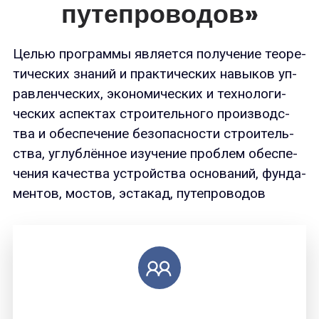
путепроводов»
Целью прог­раммы яв­ля­ет­ся по­луче­ние те­оре­
тичес­ких зна­ний и прак­ти­чес­ких на­выков уп­
равлен­ческих, эко­номи­чес­ких и тех­но­логи­
чес­ких ас­пектах стро­итель­но­го про­из­водс­
тва и обес­пе­чение бе­зопас­ности стро­итель­
ства, уг­лублён­ное изу­чение проб­лем обес­пе­
чения ка­чес­тва ус­трой­ства ос­но­ваний, фун­да­
мен­тов, мос­тов, эс­та­кад, пу­теп­ро­водов