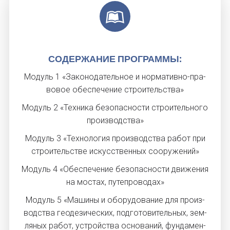
СО­ДЕР­ЖА­НИЕ ПРОГ­РАММЫ:
Мо­дуль 1 «За­коно­датель­ное и нор­ма­тив­но-пра­
вовое обес­пе­чение стро­итель­ства»
Мо­дуль 2 «Тех­ни­ка бе­зопас­ности стро­итель­но­го
про­из­водс­тва»
Мо­дуль 3 «Тех­но­логия про­из­водс­тва ра­бот при
стро­итель­стве ис­кусс­твен­ных со­ору­жений»
Мо­дуль 4 «Обес­пе­чение бе­зопас­ности дви­жения
на мос­тах, пу­теп­ро­водах»
Мо­дуль 5 «Ма­шины и обо­рудо­вание для про­из­
водс­тва ге­оде­зичес­ких, под­го­тови­тель­ных, зем­
ля­ных ра­бот, ус­трой­ства ос­но­ваний, фун­да­мен­