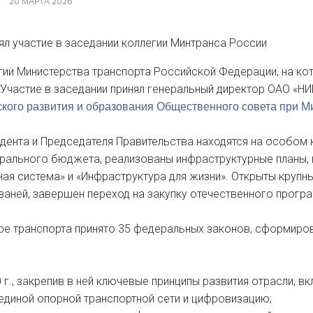
20 МАРТА 2026
л участие в заседании коллегии Минтранса России
гии Министерства транспорта Российской Федерации, на ко
 Участие в заседании принял генеральный директор ОАО «НИ
кого развития и образования Общественного совета при М
идента и Председателя Правительства находятся на особом 
ерального бюджета, реализованы инфраструктурные планы,
ая система» и «Инфраструктура для жизни». Открыты круп
ваней, завершен переход на закупку отечественного прогр
ре транспорта принято 35 федеральных законов, сформиро
г., закрепив в ней ключевые принципы развития отрасли, в
единой опорной транспортной сети и цифровизацию;