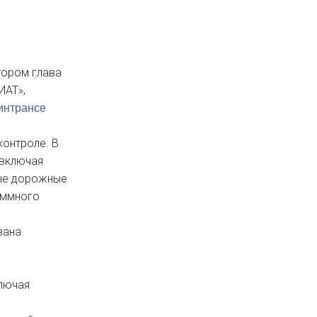
тором глава
ИАТ»,
интрансе
контроле. В
 включая
ные дорожные
аммного
вана
ключая