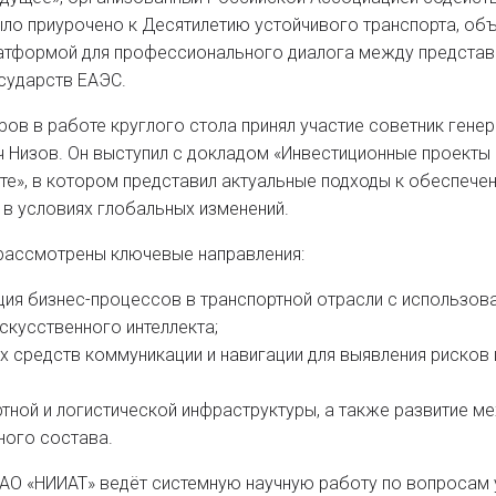
ло приурочено к Десятилетию устойчивого транспорта, об
атформой для профессионального диалога между представи
сударств ЕАЭС.
ов в работе круглого стола принял участие советник гене
 Низов. Он выступил с докладом «Инвестиционные проекты в
те», в котором представил актуальные подходы к обеспече
в условиях глобальных изменений.
 рассмотрены ключевые направления:
ия бизнес-процессов в транспортной отрасли с использо
скусственного интеллекта;
 средств коммуникации и навигации для выявления рисков
тной и логистической инфраструктуры, а также развитие 
ного состава.
ОАО «НИИАТ» ведёт системную научную работу по вопросам